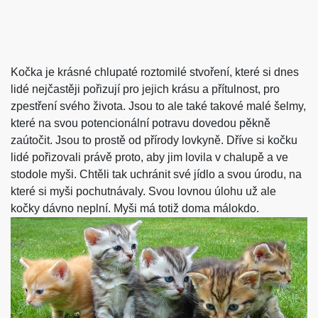
Kočka je krásné chlupaté roztomilé stvoření, které si dnes
lidé nejčastěji pořizují pro jejich krásu a přítulnost, pro
zpestření svého života. Jsou to ale také takové malé šelmy,
které na svou potencionální potravu dovedou pěkně
zaútočit. Jsou to prostě od přírody lovkyně. Dříve si kočku
lidé pořizovali právě proto, aby jim lovila v chalupě a ve
stodole myši. Chtěli tak uchránit své jídlo a svou úrodu, na
které si myši pochutnávaly. Svou lovnou úlohu už ale
kočky dávno neplní. Myši má totiž doma málokdo.