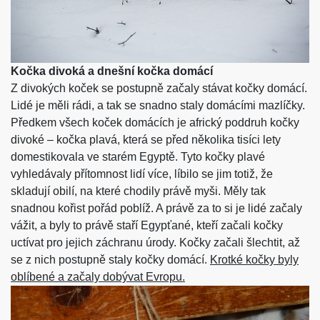
Kočka divoká a dnešní kočka domácí
Z divokých koček se postupně začaly stávat kočky domácí.
Lidé je měli rádi, a tak se snadno staly domácími mazlíčky.
Předkem všech koček domácích je africký poddruh kočky
divoké – kočka plavá, která se před několika tisíci lety
domestikovala ve starém Egyptě. Tyto kočky plavé
vyhledávaly přítomnost lidí více, líbilo se jim totiž, že
skladují obilí, na které chodily právě myši. Měly tak
snadnou kořist pořád poblíž. A právě za to si je lidé začaly
vážit, a byly to právě staří Egypťané, kteří začali kočky
uctívat pro jejich záchranu úrody. Kočky začali šlechtit, až
se z nich postupně staly kočky domácí.
Krotké kočky byly
oblíbené a začaly dobývat Evropu.