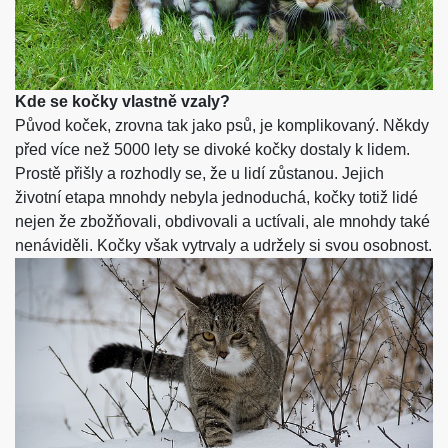
Kde se kočky vlastně vzaly?
Původ koček, zrovna tak jako
psů
, je komplikovaný. Někdy
před více než 5000 lety se divoké kočky dostaly k lidem.
Prostě přišly a rozhodly se, že u lidí zůstanou. Jejich
životní etapa mnohdy nebyla jednoduchá, kočky totiž lidé
nejen že zbožňovali, obdivovali a uctívali, ale mnohdy také
nenáviděli. Kočky však vytrvaly a udržely si svou osobnost.