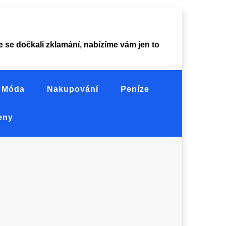
ste se dočkali zklamání, nabízíme vám jen to
Móda
Nakupování
Peníze
eny