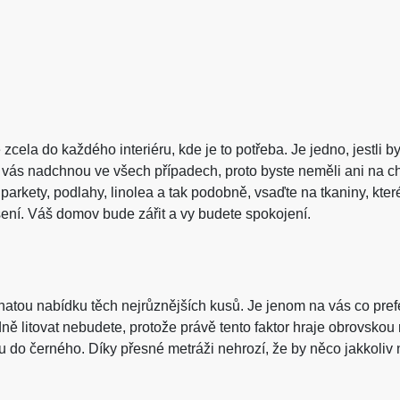
zcela do každého interiéru, kde je to potřeba. Je jedno, jestli
vás nadchnou ve všech případech, proto byste neměli ani na chv
arkety, podlahy, linolea a tak podobně, vsaďte na tkaniny, které j
ení. Váš domov bude zářit a vy budete spokojení.
hatou nabídku těch nejrůznějších kusů. Je jenom na vás co pref
dně litovat nebudete, protože právě tento faktor hraje obrovskou 
ou do černého. Díky přesné metráži nehrozí, že by něco jakkoli