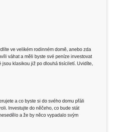
 bydlíte ve velikém rodinném domě, anebo zda
íli váhat a měli byste své peníze investovat
sou klasikou již po dlouhá tisíciletí. Uvidíte,
erujete a co byste si do svého domu přáli
roli. Investujte do něčeho, co bude stát
v nesedělo a že by něco vypadalo svým