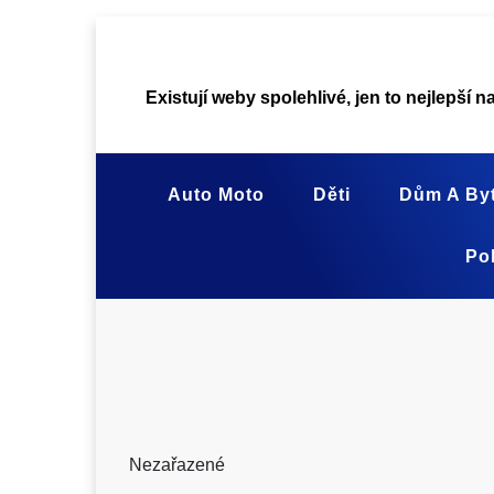
Skip
to
content
Existují weby spolehlivé, jen to nejlepší n
Auto Moto
Děti
Dům A By
Pol
Nezařazené