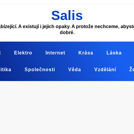
Salis
abízející. A existují i jejich opaky. A protože nechceme, aby
dobré.
t
Elektro
Internet
Krása
Láska
itika
Společnosti
Věda
Vzdělání
Ž