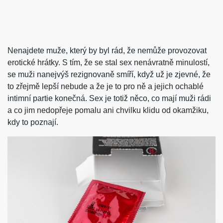
Nenajdete muže, který by byl rád, že nemůže provozovat
erotické hrátky. S tím, že se stal sex nenávratně minulostí,
se muži nanejvýš rezignovaně smíří, když už je zjevné, že
to zřejmě lepší nebude a že je to pro ně a jejich ochablé
intimní partie konečná. Sex je totiž něco, co mají muži rádi
a co jim nedopřeje pomalu ani chvilku klidu od okamžiku,
kdy to poznají.