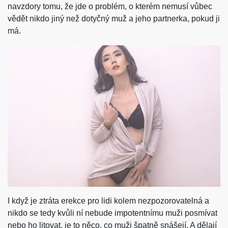
navzdory tomu, že jde o problém, o kterém nemusí vůbec
vědět nikdo jiný než dotyčný muž a jeho partnerka, pokud ji
má.
I když je ztráta erekce pro lidi kolem nezpozorovatelná a
nikdo se tedy kvůli ní nebude impotentnímu muži posmívat
nebo ho litovat, je to něco, co muži špatně snášejí. A dělají