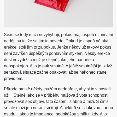
Sexu se tedy muži nevyhýbají, pokud mají aspoň minimální
naději na to, že se jim to povede. Dokud je aspoň nějaká
erekce, stojí jim to za pokus. Jenže někdy už takový pokus
není završen úspěšným pohlavním stykem. Někdy erekce
dost nevydrží a muž je stejně jako jeho partnerka
neuspokojen. A to je pak smutné. A ještě smutnější je, když
se taková situace začne opakovat, až se nakonec stane
pravidlem.
Příroda prostě někdy mužům nedopřeje, aby si to v posteli
užili. Stejně jako se v průběhu mužova života schopnost
provozovat sex objeví, tato časem i slábne a mizí. S čímž
se ale muži jen neradi smiřují. A někteří se s takovou ‚ranou
osudu‘, jakou je impotence, nedokážou smířit nikdy. A to