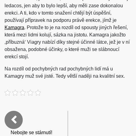
ledacos, jen aby to bylo lepší, aby měli zase dokonalou
erekci. A ti, kdo v tomto snažení chtějí být úspěšní,
používají přípravek na podporu právě erekce, jímž je
Kamagra
. Protože to je na rozdíl od spousty jiných řešení,
která mezi lidmi kolují, sázka na jistotu. Kamagra jakožto
‚příbuzná‘ Viagry nabízí díky stejné účinné látce, jež je v ní
obsažena, podobné účinky, o které muži se slábnoucí
erekcí stojí.
Na rozdíl od pochybných rad pochybných lidí má u
Kamagry muž své jisté. Tedy větší naději na kvalitní sex.
Nebojte se stárnutí!