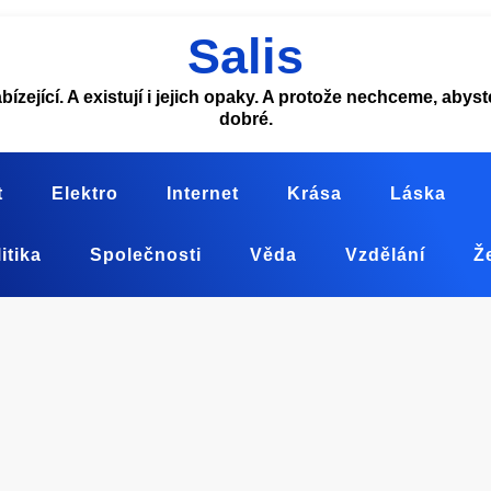
Salis
abízející. A existují i jejich opaky. A protože nechceme, aby
dobré.
t
Elektro
Internet
Krása
Láska
itika
Společnosti
Věda
Vzdělání
Ž