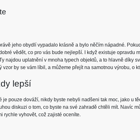
te
 právě jeho obydlí vypadalo krásně a bylo něčím nápadné. Pok
e dobré vědět, co pro vás bude nejlepší. I když existuje opravdu
 Ty najdou uplatnění v mnoha typech objektů, a to hlavně díky své
ký vzor by se vám líbil, a můžeme přejít na samotnou výrobu, o 
dy lepší
 je pouze dováží, nikdy byste nebyli nadšeni tak moc, jako u těch
ouhou diskuzi o tom, co byste na své zahradě chtěli mít. Navíc 
rychle vyhovět, což zajisté oceníte.