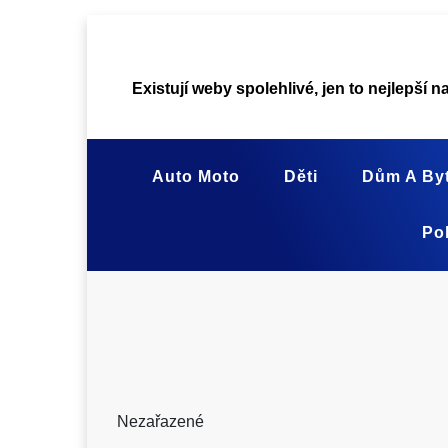
Skip
to
content
Existují weby spolehlivé, jen to nejlepší n
Auto Moto
Děti
Dům A By
Pol
Nezařazené