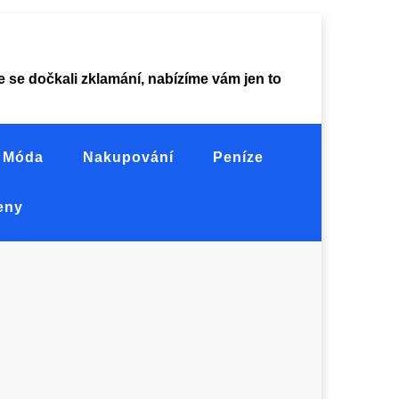
ste se dočkali zklamání, nabízíme vám jen to
Móda
Nakupování
Peníze
eny