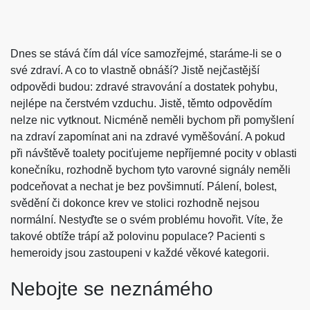
Dnes se stává čím dál více samozřejmé, staráme-li se o
své zdraví. A co to vlastně obnáší? Jistě nejčastější
odpovědi budou: zdravé stravování a dostatek pohybu,
nejlépe na čerstvém vzduchu. Jistě, těmto odpovědím
nelze nic vytknout. Nicméně neměli bychom při pomyšlení
na zdraví zapomínat ani na zdravé vyměšování. A pokud
při návštěvě toalety pociťujeme nepříjemné pocity v oblasti
konečníku, rozhodně bychom tyto varovné signály neměli
podceňovat a nechat je bez povšimnutí. Pálení, bolest,
svědění či dokonce krev ve stolici rozhodně nejsou
normální. Nestyďte se o svém problému hovořit. Víte, že
takové obtíže trápí až polovinu populace? Pacienti s
hemeroidy
jsou zastoupeni v každé věkové kategorii.
Nebojte se neznámého