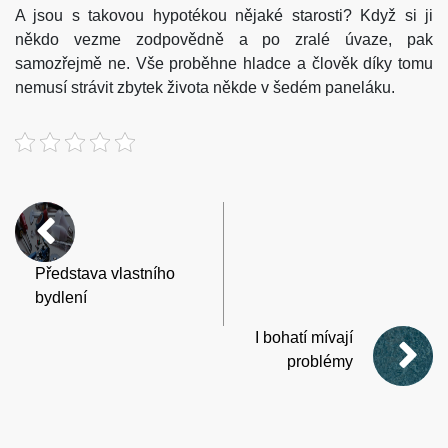
A jsou s takovou hypotékou nějaké starosti? Když si ji
někdo vezme zodpovědně a po zralé úvaze, pak
samozřejmě ne. Vše proběhne hladce a člověk díky tomu
nemusí strávit zbytek života někde v šedém paneláku.
Představa vlastního
bydlení
I bohatí mívají
problémy