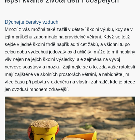
Dýchejte čerstvý vzduch
Mnozí z vás možná také zažili v dětství školní výuku, kdy se v
jejím průběhu zapomínalo na pravidelné větrání. Když se totiž
sejde v jedné školní třídě například třicet žáků, a všichni tu po
celou dobu vydechují jedovatý oxid uhličitý, může to mít neblahý
vliv nejen na jejich školní výsledky, ale zejména na vývoj
nervové soustavy a mozku. Zajímejte se o to, zda vaše ratolesti
mají zajištěné ve školních prostorách větrání, a nabídněte jim
více času při pobytu v exteriéru na vlastní zahradě, kde je přece
jen ovzduší mnohem zdravější.