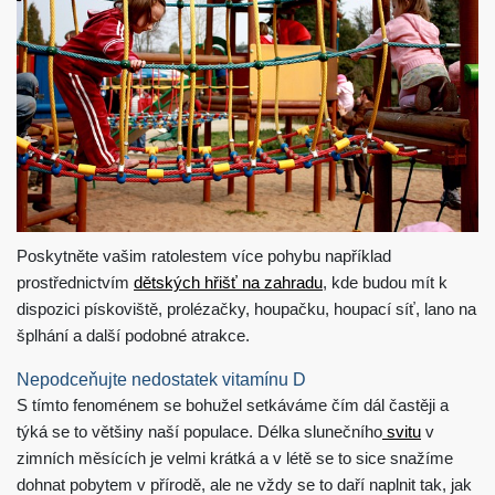
Poskytněte vašim ratolestem více pohybu například
prostřednictvím
dětských hřišť na zahradu
, kde budou mít k
dispozici pískoviště, prolézačky, houpačku, houpací síť, lano na
šplhání a další podobné atrakce.
Nepodceňujte nedostatek vitamínu D
S tímto fenoménem se bohužel setkáváme čím dál častěji a
týká se to většiny naší populace. Délka slunečního
svitu
v
zimních měsících je velmi krátká a v létě se to sice snažíme
dohnat pobytem v přírodě, ale ne vždy se to daří naplnit tak, jak