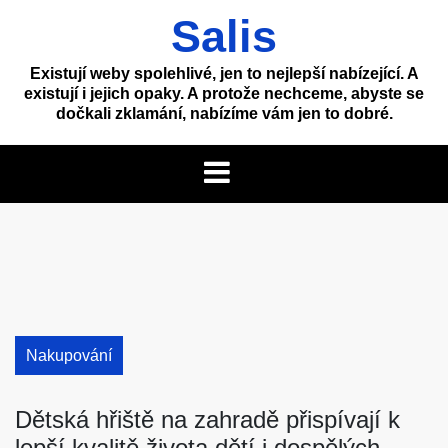
Skip
Salis
to
content
Existují weby spolehlivé, jen to nejlepší nabízející. A
existují i jejich opaky. A protože nechceme, abyste se
dočkali zklamání, nabízíme vám jen to dobré.
Nakupování
Dětská hřiště na zahradě přispívají k
lepší kvalitě života dětí i dospělých