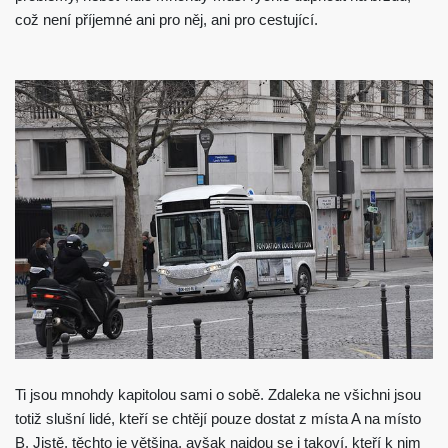
což není příjemné ani pro něj, ani pro cestující.
Ti jsou mnohdy kapitolou sami o sobě. Zdaleka ne všichni jsou
totiž slušní lidé, kteří se chtějí pouze dostat z místa A na místo
B. Jistě, těchto je většina, avšak najdou se i takoví, kteří k nim