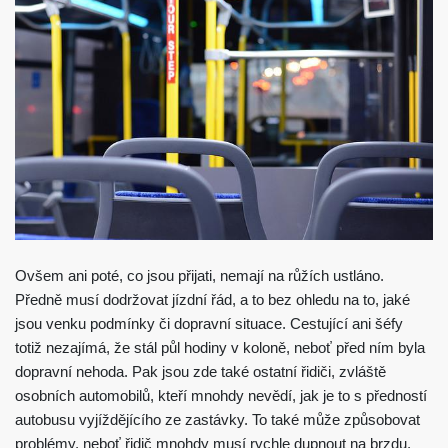
Ovšem ani poté, co jsou přijati, nemají na růžích ustláno.
Předně musí dodržovat jízdní řád, a to bez ohledu na to, jaké
jsou venku podmínky či dopravní situace. Cestující ani šéfy
totiž nezajímá, že stál půl hodiny v koloně, neboť před ním byla
dopravní nehoda.
Pak jsou zde také ostatní řidiči, zvláště
osobních automobilů, kteří mnohdy nevědí, jak je to s předností
autobusu vyjíždějícího ze zastávky. To také může způsobovat
problémy, neboť řidič mnohdy musí rychle dupnout na brzdu,