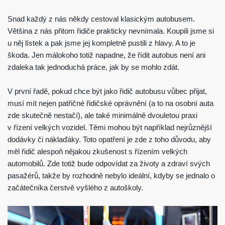
Snad každý z nás někdy cestoval klasickým autobusem.
Většina z nás přitom řidiče prakticky nevnímala. Koupili jsme si
u něj lístek a pak jsme jej kompletně pustili z hlavy. A to je
škoda. Jen málokoho totiž napadne, že řídit autobus není ani
zdaleka tak jednoduchá práce, jak by se mohlo zdát.
V první řadě, pokud chce být jako řidič autobusu vůbec přijat,
musí mít nejen patřičné řidičské oprávnění (a to na osobní auta
zde skutečně nestačí), ale také minimálně dvouletou praxi
v řízení velkých vozidel. Těmi mohou být například nejrůznější
dodávky či náklaďáky.
Toto opatření je zde z toho důvodu, aby
měl řidič alespoň nějakou zkušenost s řízením velkých
automobilů. Zde totiž bude odpovídat za životy a zdraví svých
pasažérů, takže by rozhodně nebylo ideální, kdyby se jednalo o
začátečníka čerstvě vyšlého z autoškoly.